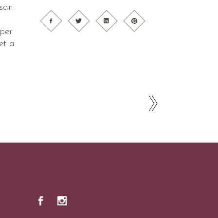
msan
 per
et a