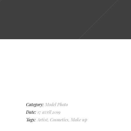
Category:
Model
Photo
Date:
17 avril 2019
Tags:
Artist
,
Cosmetics
,
Make up