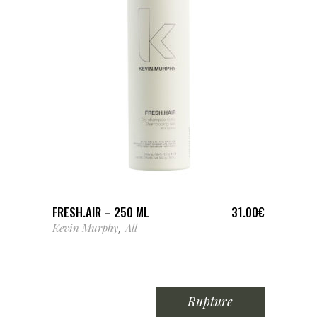
AJOUTER AU PANIER
FRESH.AIR – 250 ML
31.00
€
Kevin Murphy
All
,
Rupture