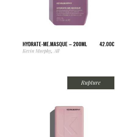
AJOUTER AU PANIER
HYDRATE-ME.MASQUE – 200ML
42.00
€
Kevin Murphy
All
,
Rupture