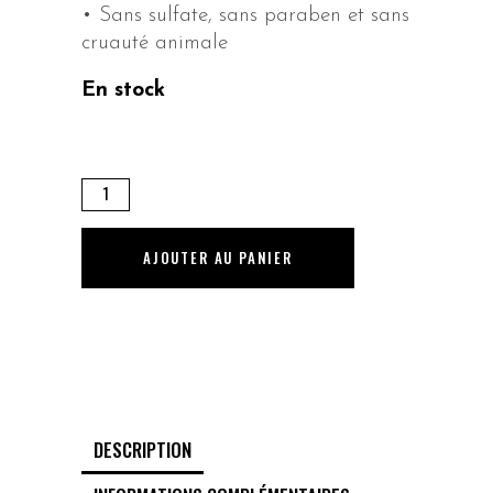
• Sans sulfate, sans paraben et sans
cruauté animale
En stock
BLONDE.ANGEL
-
250
AJOUTER AU PANIER
ml
quantity
DESCRIPTION