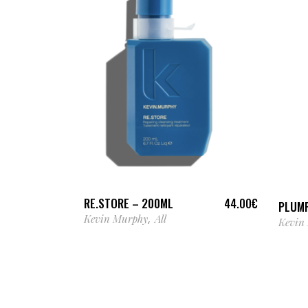
AJOUTER AU PANIER
RE.STORE – 200ML
44.00
€
PLUMP
Kevin Murphy
All
,
Kevin