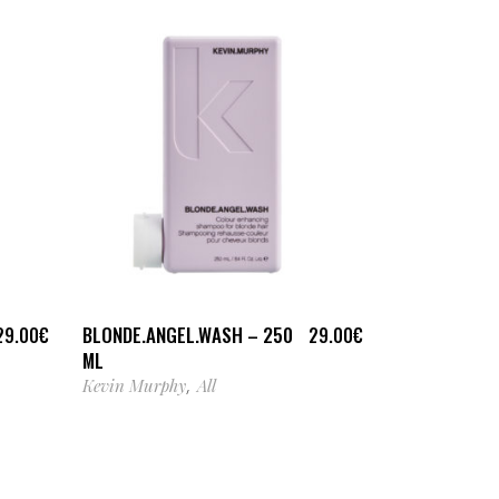
AJOUTER AU PANIER
BLONDE.ANGEL.WASH – 250
29.00
€
29.00
€
ML
Kevin Murphy
All
,