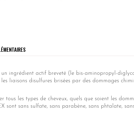
LÉMENTAIRES
un ingrédient actif breveté (le bis-aminopropyl-diglyco
r les liaisons disulfures brisées par des dommages chi
r tous les types de cheveux, quels que soient les domma
ont sans sulfate, sans parabène, sans phtalate, sans 