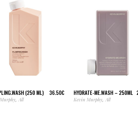
AJOUTER AU PANIER
LIRE LA SUITE
LING.WASH (250 ML)
HYDRATE-ME.WASH – 250ML
36.50
€
 Murphy
All
Kevin Murphy
All
,
,