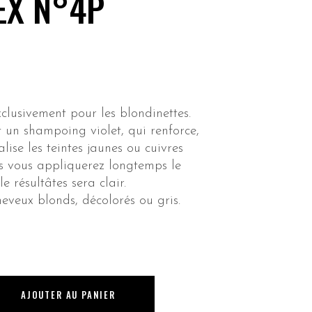
EX N°4P
lusivement pour les blondinettes.
 un shampoing violet, qui renforce,
lise les teintes jaunes ou cuivres
us vous appliquerez longtemps le
le résultâtes sera clair.
eveux blonds, décolorés ou gris.
AJOUTER AU PANIER