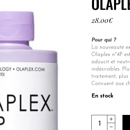
OLAPL
28.00
€
Pour qui ?
La nouveauté exc
Olaplex n°4P est
adoucit et neutra
indésirables. Pl
traitement, plus 
Convuent aux ch
En stock
OLAPLEX
N°4P