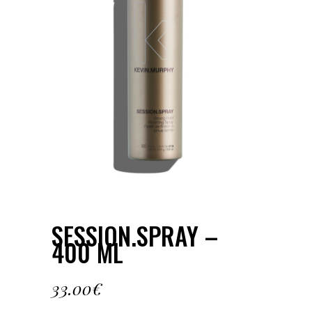
SESSION.SPRAY –
400 ML
33.00
€