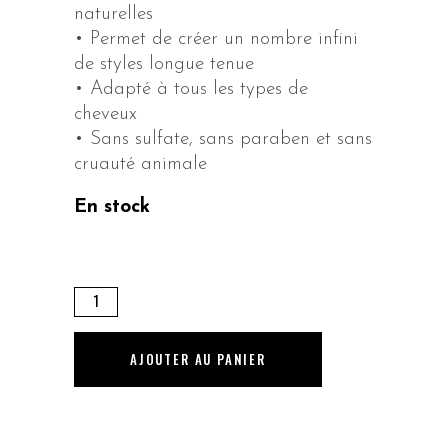
naturelles
• Permet de créer un nombre infini
de styles longue tenue
• Adapté à tous les types de
cheveux
• Sans sulfate, sans paraben et sans
cruauté animale
En stock
SESSION.SPRAY
-
400
AJOUTER AU PANIER
ml
quantity