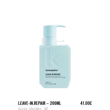
AJOUTER AU PANIER
LEAVE-IN.REPAIR – 200ML
41.00
€
Kevin Murphy
All
,