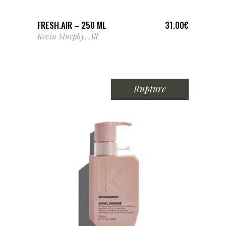
FRESH.AIR – 250 ML
31.00
€
Kevin Murphy
All
,
Rupture