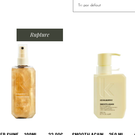
Tri par défaut
Rupture
LIRE LA SUITE
AJOUTER AU PANIER
ER.SHINE – 100ML
SMOOTH.AGAIN – 250 ML
32.00
€