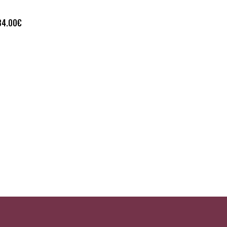
34.00
€