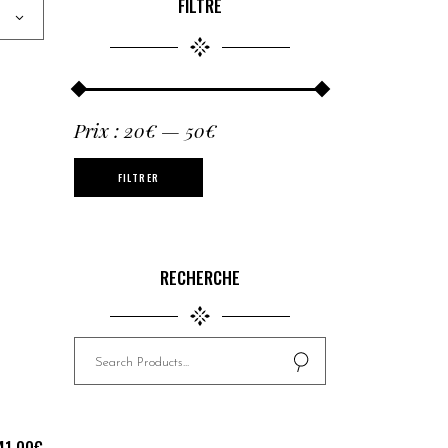
FILTRE
Prix :
20€
—
50€
FILTRER
RECHERCHE
Search
for:
41.00
€