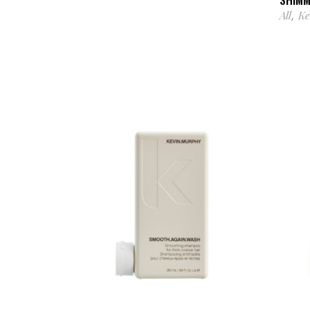
All
Ke
,
AJOUTER AU PANIER