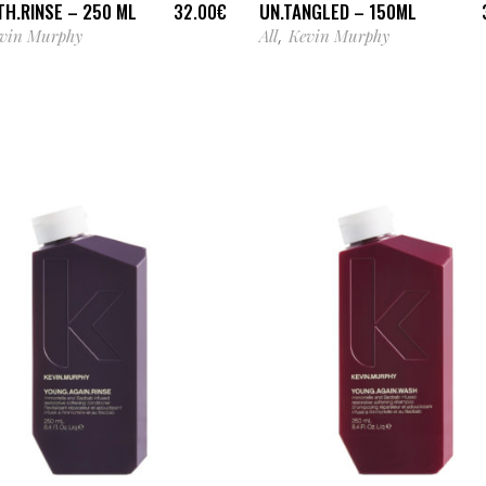
H.RINSE – 250 ML
UN.TANGLED – 150ML
32.00
€
vin Murphy
All
Kevin Murphy
,
AJOUTER AU PANIER
AJOUTER AU PANIER