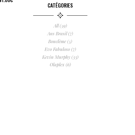
CATÉGORIES
All
(59)
Ans Brasil
(7)
Bouclème
(5)
Evo Fabuloso
(7)
Kevin Murphy
(33)
Olaplex
(6)