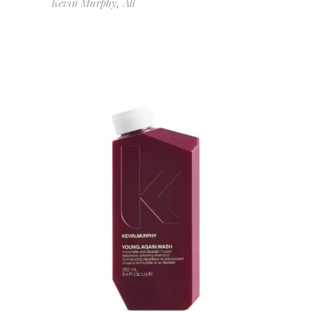
Kevin Murphy
All
,
AJOUTER AU PANIER