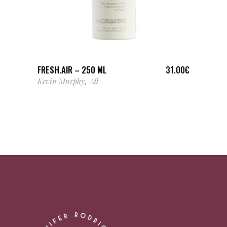
AJOUTER AU PANIER
FRESH.AIR – 250 ML
31.00
€
Kevin Murphy
All
,