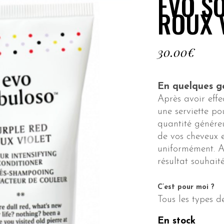
EVO S
ROUX 
30.00
€
En quelques ge
Après avoir effe
une serviette po
quantité généreu
de vos cheveux e
uniformément. A
résultat souhaité
C’est pour moi ?
Tous les types d
En stock