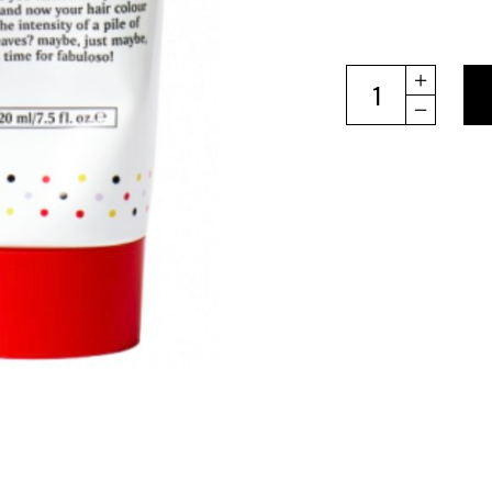
EVO
SOIN
PIGMENTANT
ROUX
VIOLET
quantity