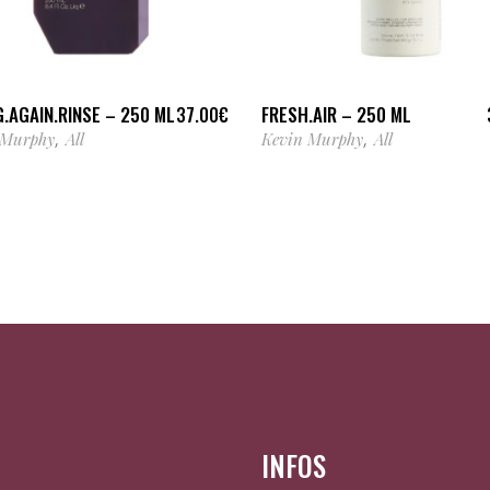
AJOUTER AU PANIER
AJOUTER AU PANIER
.AGAIN.RINSE – 250 ML
FRESH.AIR – 250 ML
37.00
€
 Murphy
All
Kevin Murphy
All
,
,
INFOS