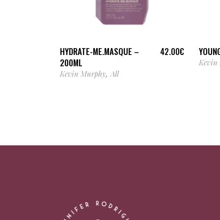
AJOUTER AU PANIER
HYDRATE-ME.MASQUE –
YOUNG
42.00
€
200ML
Kevin
Kevin Murphy
All
,