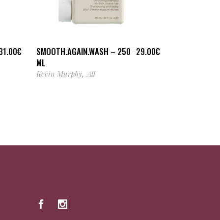
AJOUTER AU PANIER
SMOOTH.AGAIN.WASH – 250
31.00
€
29.00
€
ML
Kevin Murphy
All
,