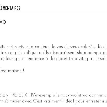
LÉMENTAIRES
 EVO
ifier et raviver la couleur de vos cheveux colorés, déco
laire, ce qui explique qu’ils disparaissent shampoing a
couleur qui a tendance à décolorés trop vite par le sol
loss maison !
 EUX ! PAr exemple le roux violet va donner un é
t s’amuser avec. C’est vraiment l’idéal pour entretenir