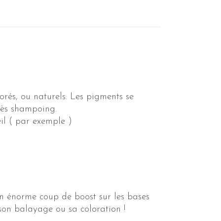
lorés, ou naturels. Les pigments se
près shampoing.
eil ( par exemple )
norme coup de boost sur les bases
 son balayage ou sa coloration !