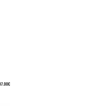
37.00
€