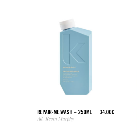
AJOUTER AU PANIER
REPAIR-ME.WASH – 250ML
34.00
€
All
Kevin Murphy
,