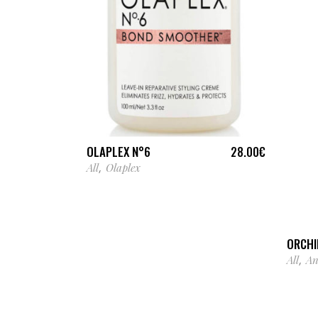
AJOUTER AU PANIER
OLAPLEX N°6
28.00
€
All
Olaplex
,
ORCHI
All
An
,