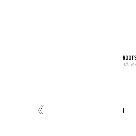
ROOTS
All
Bo
,
1