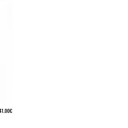
41.00
€