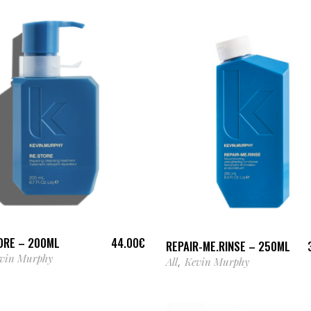
AJOUTER AU PANIER
AJOUTER AU PANIER
ORE – 200ML
44.00
€
REPAIR-ME.RINSE – 250ML
vin Murphy
All
Kevin Murphy
,