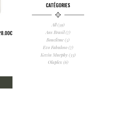
CATÉGORIES
All
(59)
Ans Brasil
(7)
28.00
€
Bouclème
(5)
Evo Fabuloso
(7)
Kevin Murphy
(33)
Olaplex
(6)