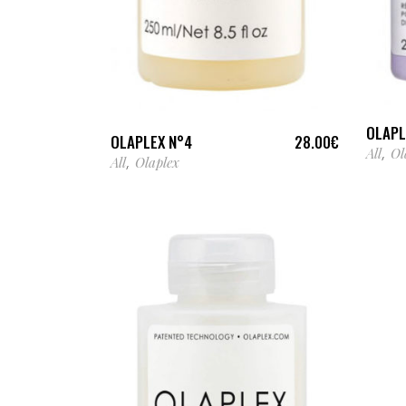
AJOUTER AU PANIER
OLAPL
OLAPLEX N°4
28.00
€
All
Ol
,
All
Olaplex
,