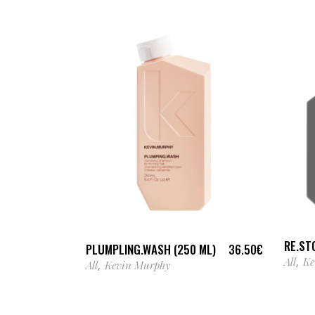
AJOUTER AU PANIER
RE.ST
PLUMPLING.WASH (250 ML)
36.50
€
All
Ke
,
All
Kevin Murphy
,