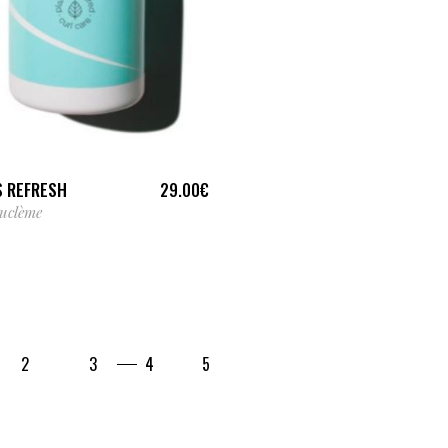
AJOUTER AU PANIER
 REFRESH
29.00
€
uclème
2
3
4
5