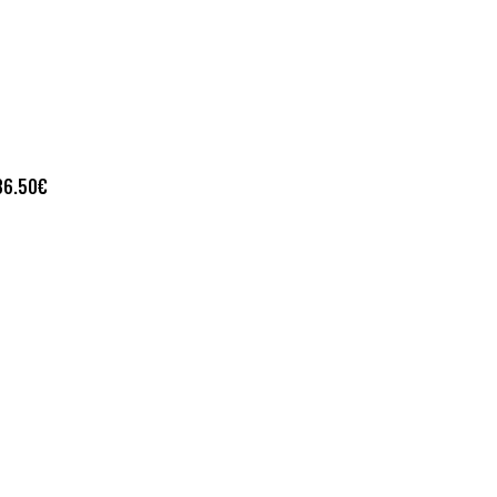
36.50
€