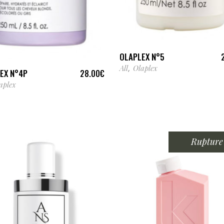
AJOUTER AU PANIER
AJOUTER AU PANIER
OLAPLEX N°5
All
Olaplex
,
EX N°4P
28.00
€
aplex
Rupture